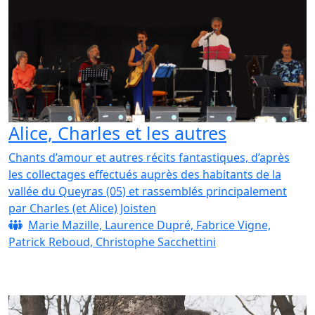
Alice, Charles et les autres
Chants d’amour et autres récits fantastiques, d’après
les collectages effectués auprès des habitants de la
vallée du Queyras (05) et rassemblés principalement
par Charles (et Alice) Joisten
Marie Mazille, Laurence Dupré, Fabrice Vigne,
Patrick Reboud, Christophe Sacchettini